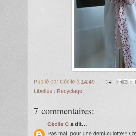
Publié par
Cécile
à
14:49
Libellés :
Recyclage
7 commentaires:
Cécile C
a dit…
Pas mal, pour une demi-culotte!!! C'e